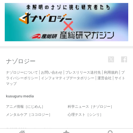
ナゾロジー
ナゾロジーについて
|
お問い合わせ
|
プレスリリース送付先
|
利用規約
|
プ
ライバシーポリシー
|
インフォマティブデータポリシー
|
運営会社
|
サイト
マップ
kusuguru
media
アニメ情報［にじめん］
科学ニュース［ナゾロジー］
メンタルケア［ココロジー］
心理テスト［シンリ］
© 2017-2026 nazology. all rights reserved.