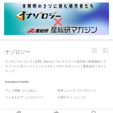
ナゾロジー
ナゾロジーについて
|
お問い合わせ
|
プレスリリース送付先
|
利用規約
|
プ
ライバシーポリシー
|
インフォマティブデータポリシー
|
運営会社
|
サイト
マップ
kusuguru
media
アニメ情報［にじめん］
科学ニュース［ナゾロジー］
メンタルケア［ココロジー］
心理テスト［シンリ］
© 2017-2026 nazology. all rights reserved.