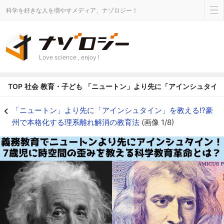
科学を好きな人を増やすメディア、ナゾロジー！
Love science , enjoy !
TOP
社会
教育・子ども
「ニュートン」より先に「アインシュタイン
義務教育で「ニュートン」より先に「アインシュタイン」を教える - ナゾロ
「ニュートン」より先に「アインシュタイン」を教える!?豪
州で本格化する理系離れ解消の教育法
(画像 1/8)