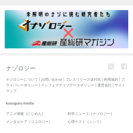
関連記事
ナゾロジー
ナゾロジーについて
|
お問い合わせ
|
プレスリリース送付先
|
利用規約
|
プ
ライバシーポリシー
|
インフォマティブデータポリシー
|
運営会社
|
サイト
マップ
kusuguru
media
アニメ情報［にじめん］
科学ニュース［ナゾロジー］
メンタルケア［ココロジー］
心理テスト［シンリ］