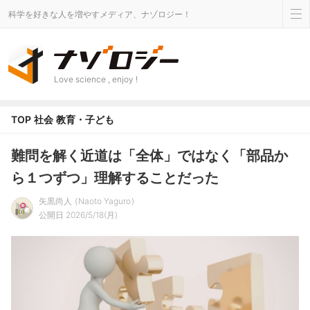
科学を好きな人を増やすメディア、ナゾロジー！
Love science , enjoy !
TOP
社会
教育・子ども
難問を解く近道は「全体」ではなく「部品か
ら１つずつ」理解することだった
矢黒尚人
Naoto Yaguro
公開日 2026/5/18(月)