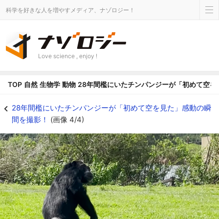
科学を好きな人を増やすメディア、ナゾロジー！
Love science , enjoy !
TOP
自然
生物学
動物
28年間檻にいたチンパンジーが「初めて空を
何度も空を見上げるバニラ - ナゾロジー
28年間檻にいたチンパンジーが「初めて空を見た」感動の瞬
間を撮影！
(画像 4/4)