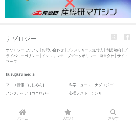
ナゾロジー
ナゾロジーについて
|
お問い合わせ
|
プレスリリース送付先
|
利用規約
|
プ
ライバシーポリシー
|
インフォマティブデータポリシー
|
運営会社
|
サイト
マップ
kusuguru
media
アニメ情報［にじめん］
科学ニュース［ナゾロジー］
メンタルケア［ココロジー］
心理テスト［シンリ］
© 2017-2026 nazology. all rights reserved.
ホーム
人気順
さがす