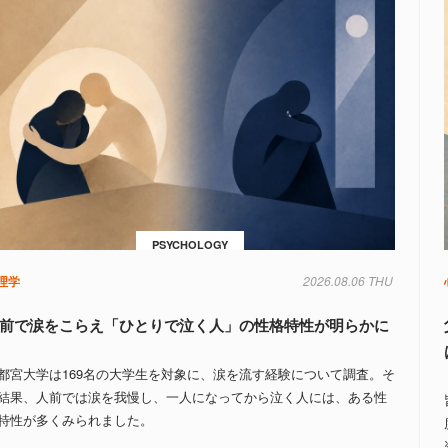
PSYCHOLOGY
理学
2026.08.06 THU
前で涙をこらえ「ひとりで泣く人」の性格特性が明らかに
都宮大学は169名の大学生を対象に、涙を流す経験について調査。そ
結果、人前では涙を我慢し、一人になってから泣く人には、ある性
特性が多くみられました。