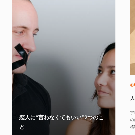
心
人
宇
恋人に“言わなくてもいい”2つのこ
の
と
格