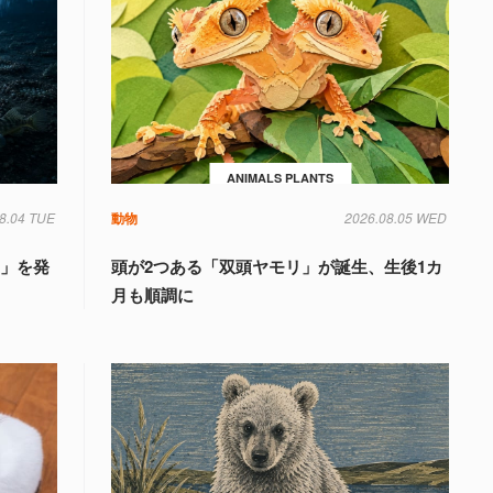
ANIMALS PLANTS
8.04 TUE
動物
2026.08.05 WED
国」を発
頭が2つある「双頭ヤモリ」が誕生、生後1カ
月も順調に