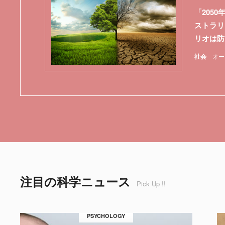
「205
ストラリ
リオは防
社会
オー
注目の科学ニュース
Pick Up !!
PSYCHOLOGY