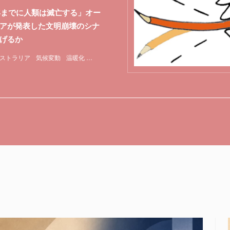
0年までに人類は滅亡する」オー
アが発表した文明崩壊のシナ
げるか
ストラリア
気候変動
温暖化
特集