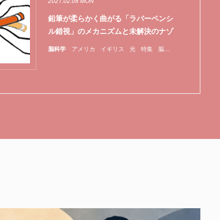
2021.02.08 MON
鉛筆が柔らかく曲がる「ラバーペンシ
ル錯視」のメカニズムと未解決のナゾ
脳科学
アメリカ
イギリス
光
特集
脳
錯覚