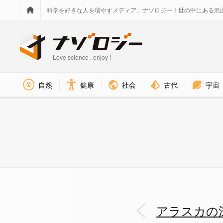
科学を好きな人を増やすメディア、ナゾロジー！世の中にある沢
Love science , enjoy !
社会
古代
宇宙
自然
健康
色素胞を広げて瞬時に色を変える
アラスカの