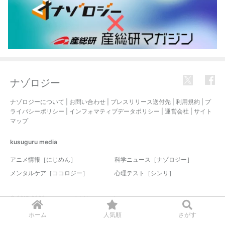
ナゾロジー
ナゾロジーについて
|
お問い合わせ
|
プレスリリース送付先
|
利用規約
|
プ
ライバシーポリシー
|
インフォマティブデータポリシー
|
運営会社
|
サイト
マップ
kusuguru
media
アニメ情報［にじめん］
科学ニュース［ナゾロジー］
メンタルケア［ココロジー］
心理テスト［シンリ］
© 2017-2026 nazology. all rights reserved.
ホーム
人気順
さがす