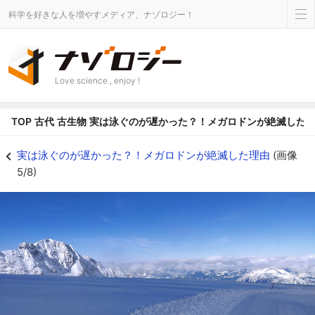
科学を好きな人を増やすメディア、ナゾロジー！
Love science , enjoy !
TOP
古代
古生物
実は泳ぐのが遅かった？！メガロドンが絶滅した
氷河期（イメージ） - ナゾロジー
実は泳ぐのが遅かった？！メガロドンが絶滅した理由
(画像
5/8)