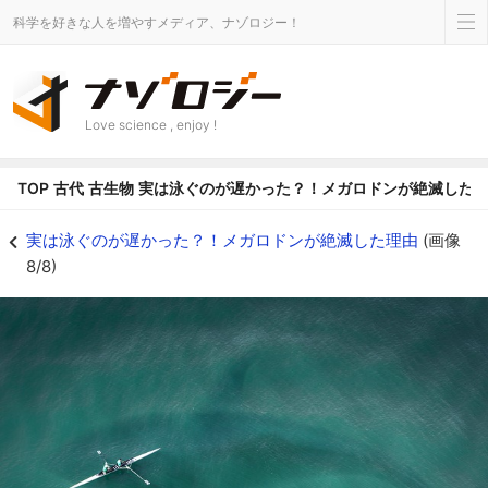
科学を好きな人を増やすメディア、ナゾロジー！
Love science , enjoy !
TOP
古代
古生物
実は泳ぐのが遅かった？！メガロドンが絶滅した
メガロドンが海に出た人間を襲う？ - ナゾロジー
実は泳ぐのが遅かった？！メガロドンが絶滅した理由
(画像
8/8)