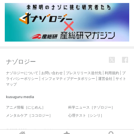
ナゾロジー
ナゾロジーについて
|
お問い合わせ
|
プレスリリース送付先
|
利用規約
|
プ
ライバシーポリシー
|
インフォマティブデータポリシー
|
運営会社
|
サイト
マップ
kusuguru
media
アニメ情報［にじめん］
科学ニュース［ナゾロジー］
メンタルケア［ココロジー］
心理テスト［シンリ］
© 2017-2026 nazology. all rights reserved.