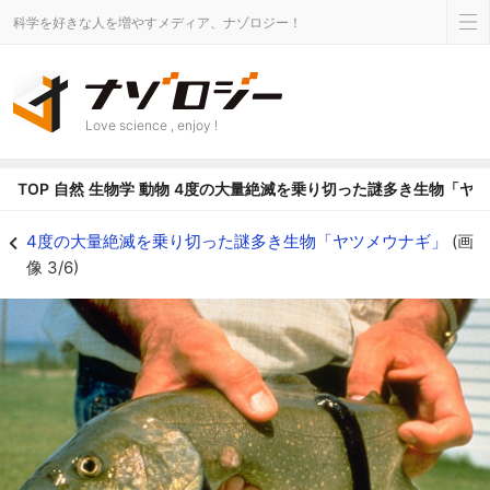
科学を好きな人を増やすメディア、ナゾロジー！
Love science , enjoy !
TOP
自然
生物学
動物
4度の大量絶滅を乗り切った謎多き生物「ヤ
サケ科魚類に寄生したヤツメウナギ - ナゾロジー
4度の大量絶滅を乗り切った謎多き生物「ヤツメウナギ」
(画
像 3/6)