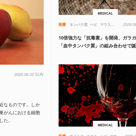
MEDICAL
医療
タンパク質
ヘビ
マウス
動物
2026.0
実験
10倍強力な「抗毒素」を開発、ガラ
「血中タンパク質」の組み合わせで
2026.08.02 SUN
近なものです。しか
巣がんにおける細胞
した。
MEDICAL
医療
ウイルス
カエル
ヘビ
マウス
免疫
2025.