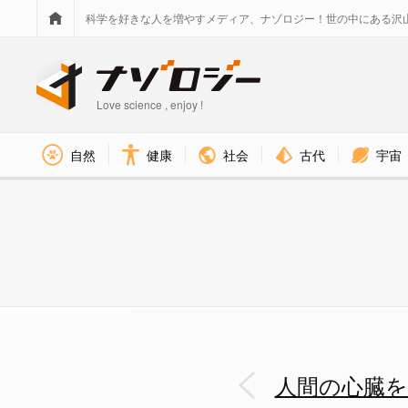
科学を好きな人を増やすメディア、ナゾロジー！世の中にある沢
Love science , enjoy !
社会
古代
宇宙
自然
健康
自分の細胞から臓器をバイオプ
人間の心臓