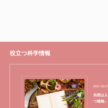
役立つ科学情報
2021.02.2
自然は人
つ植物」