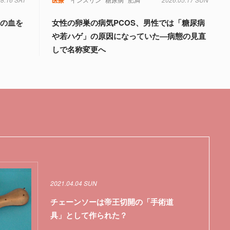
量の血を
女性の卵巣の病気PCOS、男性では「糖尿病
や若ハゲ」の原因になっていた―病態の見直
しで名称変更へ
2021.04.04 SUN
チェーンソーは帝王切開の「手術道
具」として作られた？