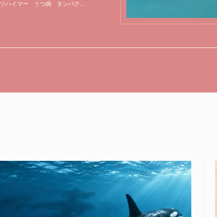
ツハイマー
うつ病
タンパク質
医薬品
植物
特集
食品