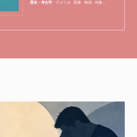
歴史・考古学
アメリカ
医療
映画
特集
麻酔