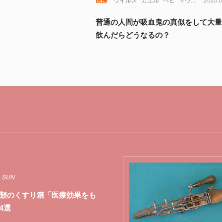
普通の人間が吸血鬼の真似をして大
飲んだらどうなるの？
1 SUN
類のくすり箱「医療効果をも
4選