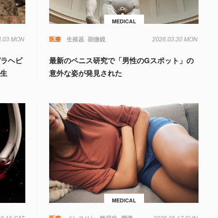
MEDICAL
8.03 MON
毒
遺伝子
医療
生殖器
顕微鏡
2026.03.30 MON
ガラヘビ
最新のペニス研究で「男性のGスポット」の
誕生
意外な姿が発見された
MEDICAL
08.16 SAT
毒
糖尿病
菌
遺伝子
医療
インスリン
糖尿病
肥満
2026.05.17 SUN