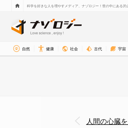
科学を好きな人を増やすメディア、ナゾロジー！世の中にある沢
Love science , enjoy !
社会
古代
宇宙
自然
健康
バイオプリントした人間の心臓
人間の心臓