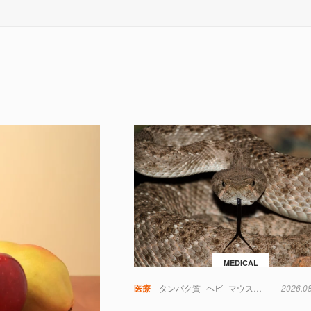
MEDICAL
医療
タンパク質
ヘビ
マウス
動物
2026.0
実験