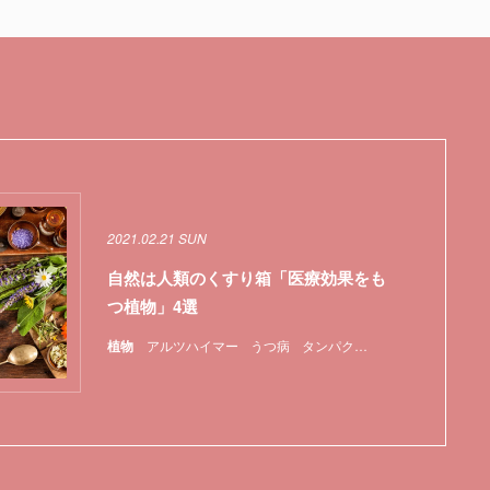
2021.02.21 SUN
自然は人類のくすり箱「医療効果をも
つ植物」4選
植物
アルツハイマー
うつ病
タンパク質
医薬品
植物
特