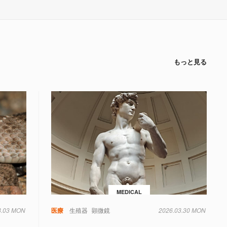
もっと見る
MEDICAL
8.03 MON
毒
遺伝子
医療
生殖器
顕微鏡
2026.03.30 MON