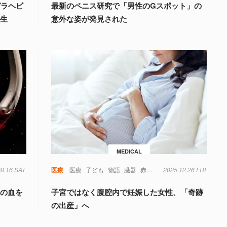
ガラヘビ
最新のペニス研究で「男性のGスポット」の
誕生
意外な姿が発見された
MEDICAL
08.16 SAT
毒
糖尿病
菌
遺伝子
医療
医療
子ども
物語
臓器
赤ちゃん
2025.12.26 FRI
量の血を
子宮ではなく腹腔内で妊娠した女性、「奇跡
の出産」へ