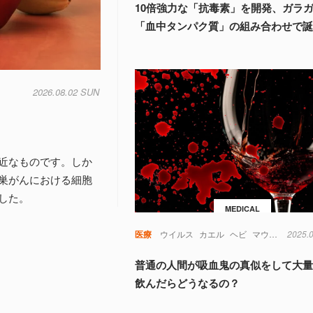
10倍強力な「抗毒素」を開発、ガラ
「血中タンパク質」の組み合わせで
2026.08.02 SUN
近なものです。しか
巣がんにおける細胞
した。
MEDICAL
医療
ウイルス
カエル
ヘビ
マウス
免疫
2025.
普通の人間が吸血鬼の真似をして大
飲んだらどうなるの？