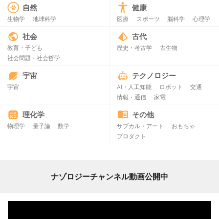
自然
健康
生物学
地球科学
医療
スポーツ
脳科学
心理学
社会
古代
教育・子ども
歴史・考古学
古生物
社会問題・社会哲学
宇宙
テクノロジー
宇宙
AI・人工知能
ロボット
交通
情報・通信
家電
理化学
その他
物理学
量子論
数学
サブカル・アート
おもちゃ
プロダクト
ナゾロジーチャンネル動画公開中