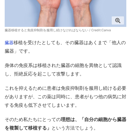
臓器移植すると免疫抑制剤を服用し続けなければならない / Credit:
Canva
移植を受けたとしても、その臓器はあくまで「他人の
臓器
臓器」です。
身体の免疫系は移植された臓器の細胞を異物として認識
し、拒絶反応を起こして攻撃します。
これを抑えるために患者は免疫抑制剤を服用し続ける必要
がありますが、この薬は同時に、患者がもつ他の病気に対
する免疫も低下させてしまいます。
そのため私たちにとっての
理想は、「自分の細胞から臓器
を複製して移植する」
という方法でしょう。