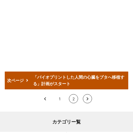
「バイオプリントした人間の心臓をブタへ移植す
次ページ
る」計画がスタート
<
1
2
>
カテゴリー覧