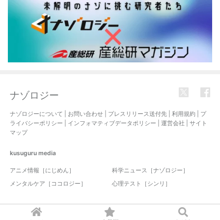
ナゾロジー
ナゾロジーについて
|
お問い合わせ
|
プレスリリース送付先
|
利用規約
|
プ
ライバシーポリシー
|
インフォマティブデータポリシー
|
運営会社
|
サイト
マップ
kusuguru
media
アニメ情報［にじめん］
科学ニュース［ナゾロジー］
メンタルケア［ココロジー］
心理テスト［シンリ］
© 2017-2026 nazology. all rights reserved.