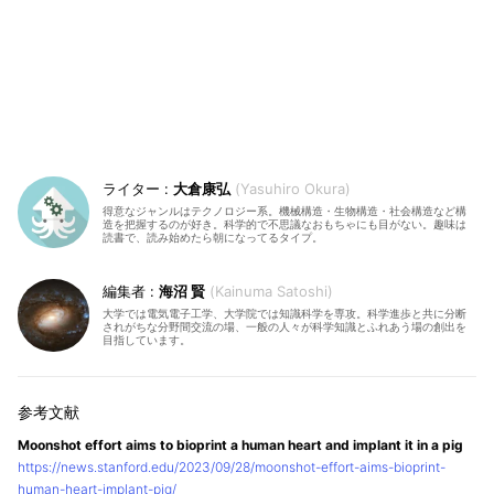
大倉康弘
Yasuhiro Okura
得意なジャンルはテクノロジー系。機械構造・生物構造・社会構造など構
造を把握するのが好き。科学的で不思議なおもちゃにも目がない。趣味は
読書で、読み始めたら朝になってるタイプ。
海沼 賢
Kainuma Satoshi
大学では電気電子工学、大学院では知識科学を専攻。科学進歩と共に分断
されがちな分野間交流の場、一般の人々が科学知識とふれあう場の創出を
目指しています。
Moonshot effort aims to bioprint a human heart and implant it in a pig
https://news.stanford.edu/2023/09/28/moonshot-effort-aims-bioprint-
human-heart-implant-pig/