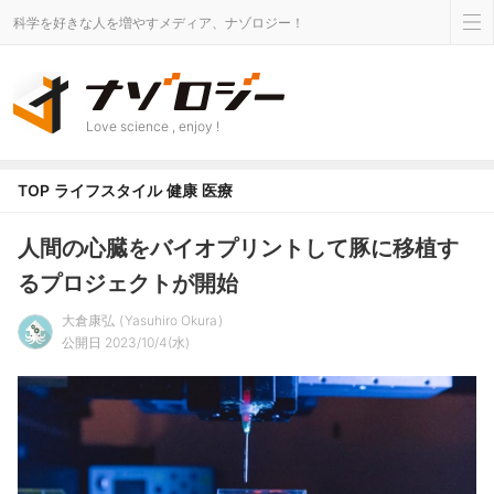
科学を好きな人を増やすメディア、ナゾロジー！
Love science , enjoy !
TOP
ライフスタイル
健康
医療
人間の心臓をバイオプリントして豚に移植す
るプロジェクトが開始
大倉康弘
Yasuhiro Okura
公開日 2023/10/4(水)