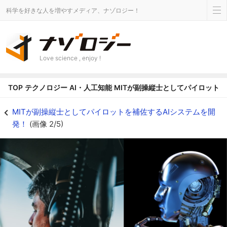
科学を好きな人を増やすメディア、ナゾロジー！
Love science , enjoy !
TOP
テクノロジー
AI・人工知能
MITが副操縦士としてパイロットを
MITが副操縦士としてパイロットを補佐するAIシステムを開発！の画像 2/5 -
MITが副操縦士としてパイロットを補佐するAIシステムを開
発！
(画像 2/5)