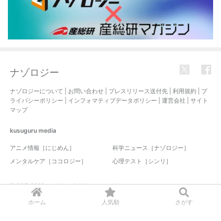
ナゾロジー
ナゾロジーについて
|
お問い合わせ
|
プレスリリース送付先
|
利用規約
|
プ
ライバシーポリシー
|
インフォマティブデータポリシー
|
運営会社
|
サイト
マップ
kusuguru
media
アニメ情報［にじめん］
科学ニュース［ナゾロジー］
メンタルケア［ココロジー］
心理テスト［シンリ］
© 2017-2026 nazology. all rights reserved.
ホーム
人気順
さがす