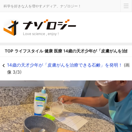
科学を好きな人を増やすメディア、ナゾロジー！
Love science , enjoy !
TOP
ライフスタイル
健康
医療
14歳の天才少年が「皮膚がんを治療
石鹸の試作品を作るベケレさん - ナゾロジー
14歳の天才少年が「皮膚がんを治療できる石鹸」を発明！
(画
像 3/3)