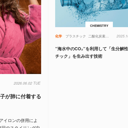
CHEMISTRY
化学
プラスチック
二酸化炭素
化学
2025.1
地球
”海水中のCO₂”を利用して「生分解
チック」を生み出す技術
2026.06.02 TUE
粒子が肺に付着する
アイロンの併用によ
1回のスタイリング中