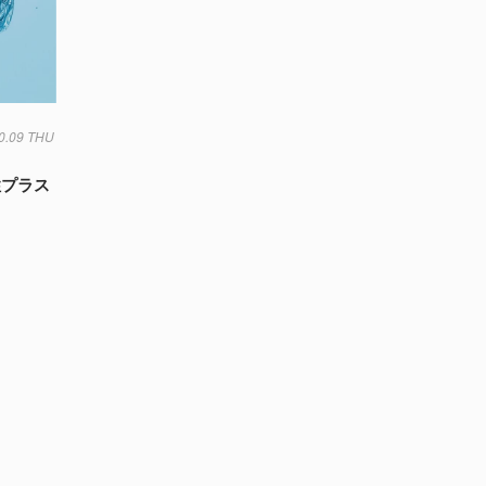
0.09 THU
微生物
気象
水
生態系
菌
性プラス