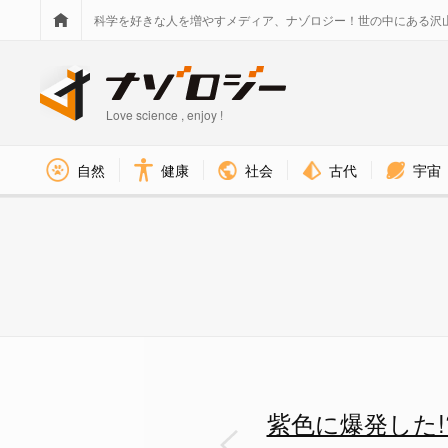
科学を好きな人を増やすメディア、ナゾロジー！世の中にある沢
Love science , enjoy !
社会
古代
宇宙
自然
健康
400年前に錬金術師が作った世
紫色に爆発した!