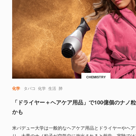
CHEMISTRY
化学
タバコ
化学
生活
肺
「ドライヤー＋ヘアケア用品」で100億個のナノ
かも
米パデュー大学は一般的なヘアケア用品とドライヤーやヘア
り、大量のナノ粒子が空気中に放出されると報告。実験では