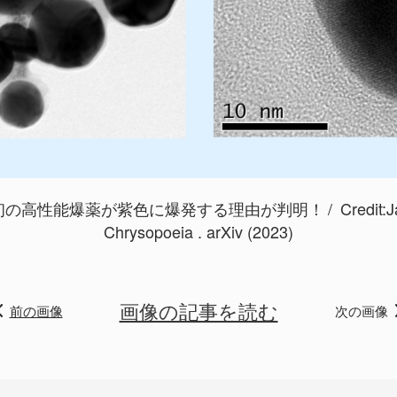
界初の高性能爆薬が紫色に爆発する理由が判明！
Credit:
J
Chrysopoeia . arXiv (2023)
画像の記事を読む
前の画像
次の画像