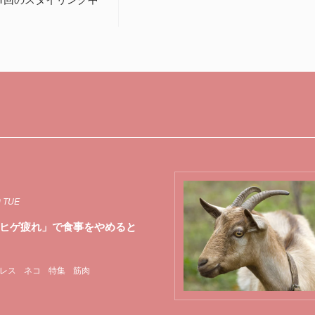
9 TUE
ヒゲ疲れ」で食事をやめると
レス
ネコ
特集
筋肉