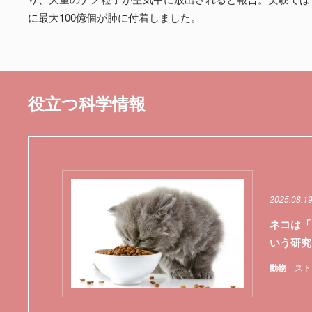
に最大100億個が肺に付着しました。
役立つ科学情報
2025.08.1
ネコは「
いう研究
動物
スト