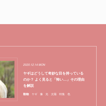
2020.12.14 MON
ヤギはどうして奇妙な目を持っている
のか？ よく見ると「怖い…」その理由
を解説
動物
ヤギ
像
光
太陽
特集
色