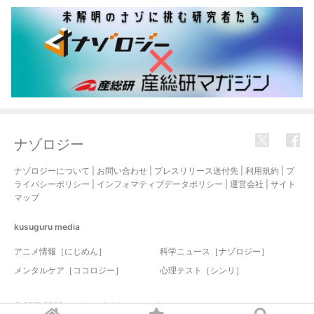
ナゾロジー
ナゾロジーについて
|
お問い合わせ
|
プレスリリース送付先
|
利用規約
|
プ
ライバシーポリシー
|
インフォマティブデータポリシー
|
運営会社
|
サイト
マップ
kusuguru
media
アニメ情報［にじめん］
科学ニュース［ナゾロジー］
メンタルケア［ココロジー］
心理テスト［シンリ］
© 2017-2026 nazology. all rights reserved.