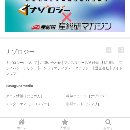
ナゾロジー
ナゾロジーについて
|
お問い合わせ
|
プレスリリース送付先
|
利用規約
|
プ
ライバシーポリシー
|
インフォマティブデータポリシー
|
運営会社
|
サイト
マップ
kusuguru
media
アニメ情報［にじめん］
科学ニュース［ナゾロジー］
メンタルケア［ココロジー］
心理テスト［シンリ］
© 2017-2026 nazology. all rights reserved.
ホーム
人気順
さがす