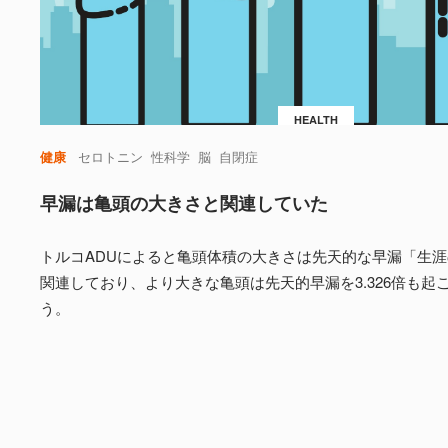
HEALTH
健康
セロトニン
性科学
脳
自閉症
早漏は亀頭の大きさと関連していた
トルコADUによると亀頭体積の大きさは先天的な早漏「生涯の
関連しており、より大きな亀頭は先天的早漏を3.326倍も起
う。