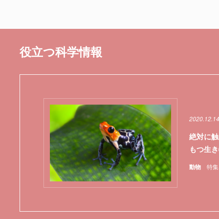
役立つ科学情報
2020.12.1
絶対に触
もつ生き
動物
特集