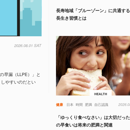
長寿地域「ブルーゾーン」に共通する
長生き習慣とは
2026.08.01 SAT
早漏（LLPE）」と
こしやすいのだとい
HEALTH
健康
日本
時間
肥満
自己認識
2026.0
「ゆっくり食べなさい」は大切だった
の早食いは将来の肥満と関連