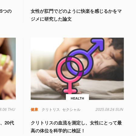
5つの
女性が肛門でどのように快楽を感じるかをマ
ジメに研究した論文
HEALTH
8.06 THU
健康
クリトリス
セクシャル
2025.08.24 SUN
、20代
クリトリスの血流を測定し、女性にとって最
高の体位を科学的に検証！