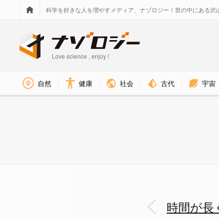
科学を好きな人を増やすメディア、ナゾロジー！世の中にある沢
Love science , enjoy !
社会
古代
宇宙
自然
健康
傷の治癒状態は感じる時間の影
時間が長