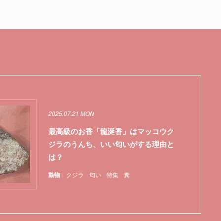
2025.07.21 MON
最高級のお香「龍涎香」はマッコウク
ジラのうんち、いい匂いがする理由と
は？
動物
クジラ
匂い
特集
糞