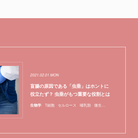
2021.02.01 MON
盲腸の原因である「虫垂」はホントに
役立たず？ 虫垂がもつ重要な役割とは
生物学
T細胞
セルロース
哺乳類
微生物
特集
腸内細菌