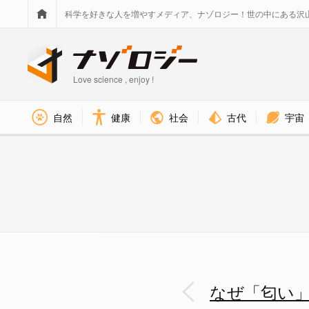
科学を好きな人を増やすメディア、ナゾロジー！世の中にある沢
Love science , enjoy !
社会
古代
宇宙
自然
健康
なぜ「匂い」は昔の思い出を蘇
なぜ「匂い