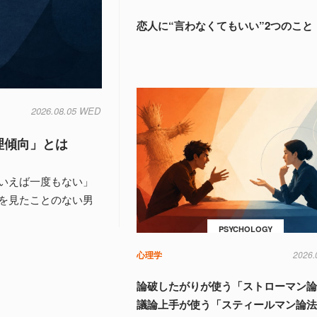
恋人に“言わなくてもいい”2つのこと
2026.08.05 WED
理傾向」とは
いえば一度もない」
を見たことのない男
PSYCHOLOGY
心理学
2026.
論破したがりが使う「ストローマン
議論上手が使う「スティールマン論