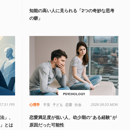
知能の高い人に見られる「2つの奇妙な思考
の癖」
PSYCHOLOGY
07.31 FRI
心理学
不安
子ども
恋愛
社会
2026.08.03 MON
論法」、
恋愛満足度が低い人、幼少期の“ある経験”が
法」とは
原因だった可能性