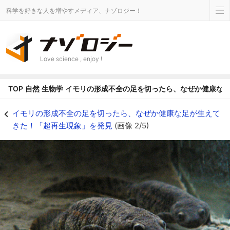
科学を好きな人を増やすメディア、ナゾロジー！
Love science , enjoy !
TOP
自然
生物学
イモリの形成不全の足を切ったら、なぜか健康な
イベリアトゲイモリ - ナゾロジー
イモリの形成不全の足を切ったら、なぜか健康な足が生えて
きた！「超再生現象」を発見
(画像 2/5)