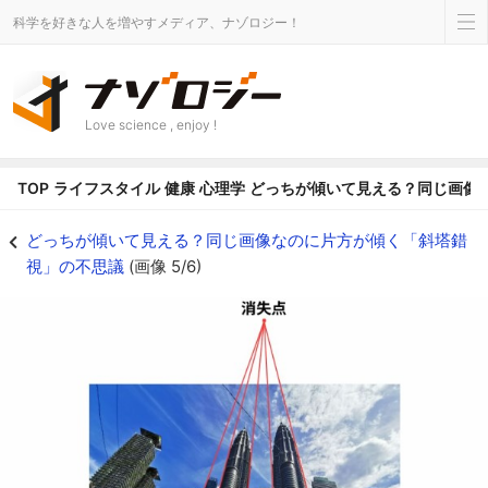
科学を好きな人を増やすメディア、ナゾロジー！
Love science , enjoy !
TOP
ライフスタイル
健康
心理学
どっちが傾いて見える？同じ画像
クアラルンプールのベトロナスツインタワーの画像。2つのタワーの輪郭を伸ば
どっちが傾いて見える？同じ画像なのに片方が傾く「斜塔錯
視」の不思議
(画像 5/6)