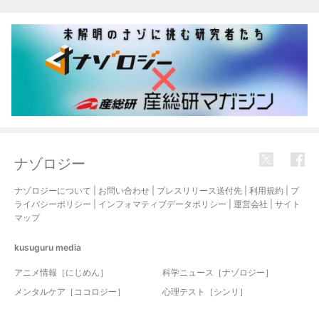
関連記事
ナゾロジー
ナゾロジーについて
|
お問い合わせ
|
プレスリリース送付先
|
利用規約
|
プ
ライバシーポリシー
|
インフォマティブデータポリシー
|
運営会社
|
サイト
マップ
kusuguru
media
アニメ情報［にじめん］
科学ニュース［ナゾロジー］
メンタルケア［ココロジー］
心理テスト［シンリ］