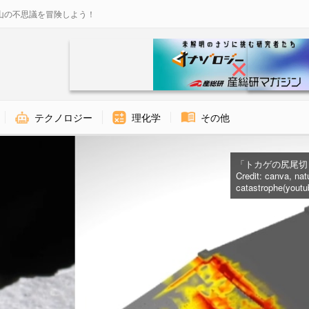
山の不思議を冒険しよう！
テクノロジー
理化学
その他
「トカゲの尻尾切
Credit:
canva
,
nat
catastrophe(youtu