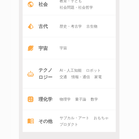
教育・子ども
社会
社会問題・社会哲学
古代
歴史・考古学
古生物
宇宙
宇宙
テクノ
AI・人工知能
ロボット
ロジー
交通
情報・通信
家電
理化学
物理学
量子論
数学
サブカル・アート
おもちゃ
その他
プロダクト