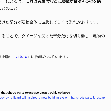
V）によると、これは
災害時などに建物が全壊するのを防
るとのこと。
受けた部分が建物全体に波及してしまう恐れがあります。
することで、ダメージを受けた部分だけを切り離し、建物の
科学雑誌『
Nature
』に掲載されています。
em that sheds parts to escape catastrophic collapse
e/how-a-lizard-tail-inspired-a-new-building-system-that-sheds-parts-to-escap