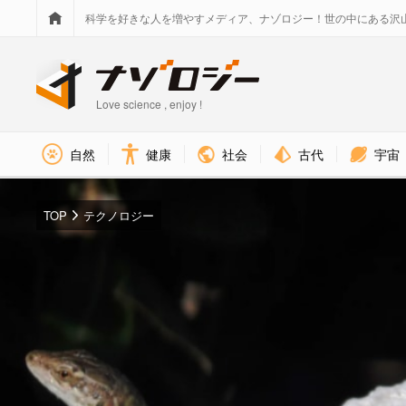
科学を好きな人を増やすメディア、ナゾロジー！世の中にある沢
Love science , enjoy !
社会
古代
宇宙
自然
健康
TOP
テクノロジー