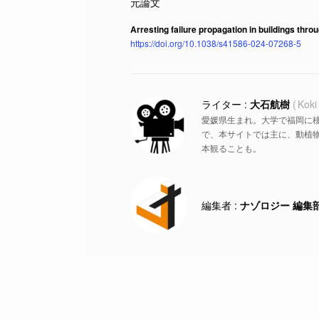
Arresting failure propagation in buildings throu
https://doi.org/10.1038/s41586-024-07268-5
大石航樹
Koki
愛媛県生まれ。大学で福岡に
で、本サイトでは主に、動植物
本観ることも。
ナゾロジー 編集