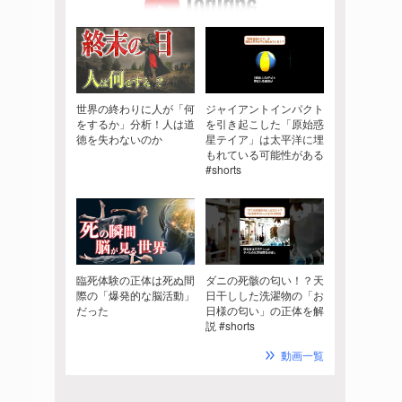
世界の終わりに人が「何
ジャイアントインパクト
をするか」分析！人は道
を引き起こした「原始惑
徳を失わないのか
星テイア」は太平洋に埋
もれている可能性がある
#shorts
臨死体験の正体は死ぬ間
ダニの死骸の匂い！？天
際の「爆発的な脳活動」
日干しした洗濯物の「お
だった
日様の匂い」の正体を解
説 #shorts
動画一覧