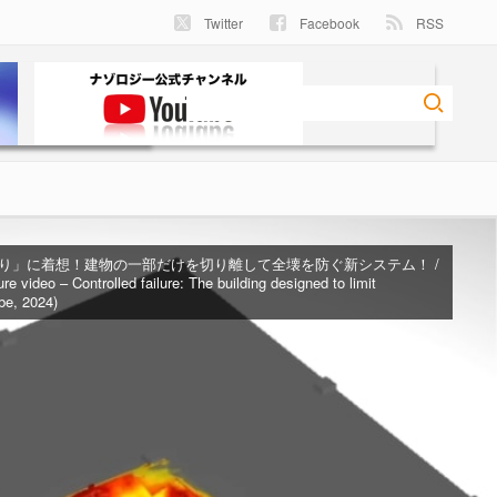
Twitter
Facebook
RSS
り」に着想！建物の一部だけを切り離して全壊を防ぐ新システム！ /
ure video – Controlled failure: The building designed to limit
be, 2024)