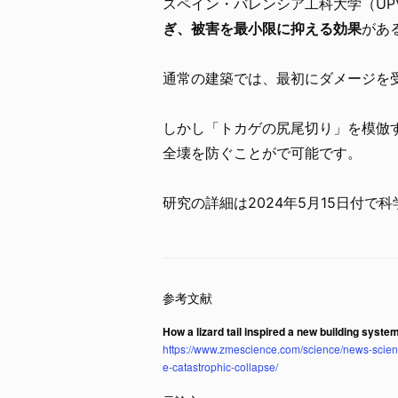
スペイン・バレンシア工科大学（UP
ぎ、被害を最小限に抑える効果
があ
通常の建築では、最初にダメージを
しかし「トカゲの尻尾切り」を模倣
全壊を防ぐことがで可能です。
研究の詳細は2024年5月15日付で
How a lizard tail inspired a new building syst
https://www.zmescience.com/science/news-scienc
e-catastrophic-collapse/