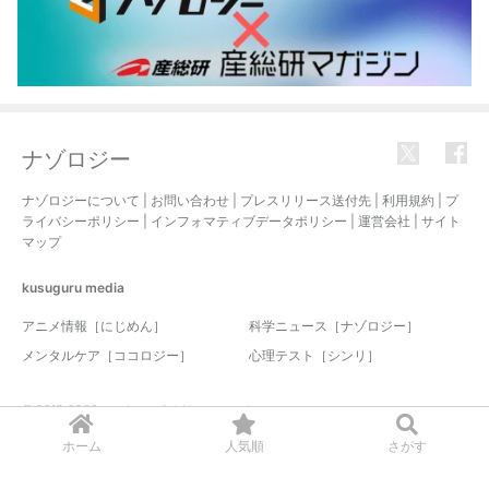
ナゾロジー
ナゾロジーについて
|
お問い合わせ
|
プレスリリース送付先
|
利用規約
|
プ
ライバシーポリシー
|
インフォマティブデータポリシー
|
運営会社
|
サイト
マップ
kusuguru
media
アニメ情報［にじめん］
科学ニュース［ナゾロジー］
メンタルケア［ココロジー］
心理テスト［シンリ］
© 2017-2026 nazology. all rights reserved.
ホーム
人気順
さがす