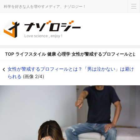
科学を好きな人を増やすメディア、ナゾロジー！
Love science , enjoy !
TOP
ライフスタイル
健康
心理学
女性が警戒するプロフィールとは
パートナーからの暴力とそのリスク回避に関する研究 - ナゾロジー
女性が警戒するプロフィールとは？「男は泣かない」は避け
られる
(画像 2/4)