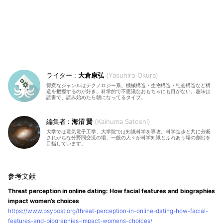
大倉康弘
Yasuhiro Okura
得意なジャンルはテクノロジー系。機械構造・生物構造・社会構造など構
造を把握するのが好き。科学的で不思議なおもちゃにも目がない。趣味は
読書で、読み始めたら朝になってるタイプ。
海沼 賢
Kainuma Satoshi
大学では電気電子工学、大学院では知識科学を専攻。科学進歩と共に分断
されがちな分野間交流の場、一般の人々が科学知識とふれあう場の創出を
目指しています。
Threat perception in online dating: How facial features and biographies
impact women’s choices
https://www.psypost.org/threat-perception-in-online-dating-how-facial-
features-and-biographies-impact-womens-choices/