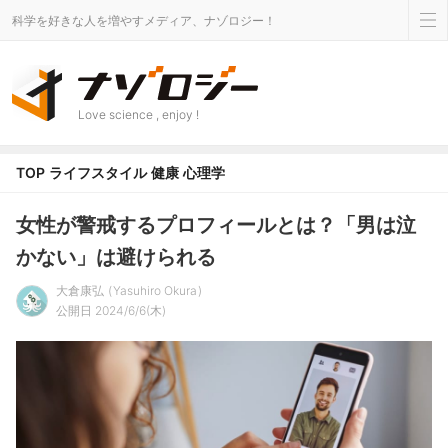
科学を好きな人を増やすメディア、ナゾロジー！
Love science , enjoy !
TOP
ライフスタイル
健康
心理学
女性が警戒するプロフィールとは？「男は泣
かない」は避けられる
大倉康弘
Yasuhiro Okura
公開日 2024/6/6(木)