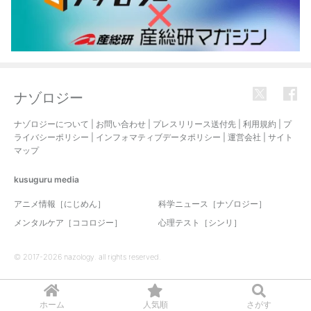
ナゾロジー
ナゾロジーについて
|
お問い合わせ
|
プレスリリース送付先
|
利用規約
|
プ
ライバシーポリシー
|
インフォマティブデータポリシー
|
運営会社
|
サイト
マップ
kusuguru
media
アニメ情報［にじめん］
科学ニュース［ナゾロジー］
メンタルケア［ココロジー］
心理テスト［シンリ］
© 2017-2026 nazology. all rights reserved.
ホーム
人気順
さがす