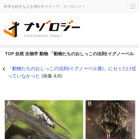
科学を好きな人を増やすメディア、ナゾロジー！
Love science , enjoy !
TOP
自然
生物学
動物
「動物たちのおしっこの法則(イグノーベル賞
セミのおしっこ。子どもの頃にかけられた人もいる？？ - ナゾロジー
「動物たちのおしっこの法則(イグノーベル賞)」にセミだけ従
っていなかった
(画像 4/6)