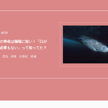
4 MON
の寿命は極端に短い！「口が
必要もない」って知ってた？
昆虫
特集
白亜紀
絶滅