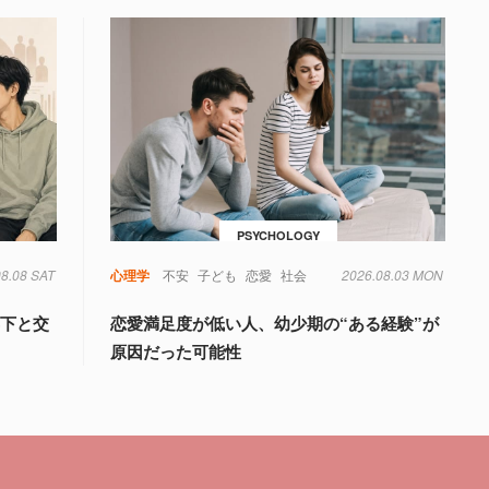
PSYCHOLOGY
08.08 SAT
心理学
不安
子ども
恋愛
社会
2026.08.03 MON
年下と交
恋愛満足度が低い人、幼少期の“ある経験”が
原因だった可能性