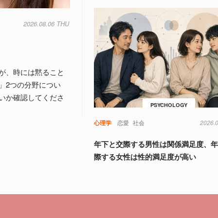
2026.08.06 THU
が、時には黙ること
」2つの分野につい
いか確認してくださ
PSYCHOLOGY
心理学
恋愛
社会
2026.
年下と交際する男性は関係満足度、
際する女性は性的満足度が高い