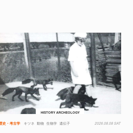
HISTORY ARCHEOLOGY
歴史・考古学
キツネ
動物
生物学
遺伝子
2026.08.08 SAT