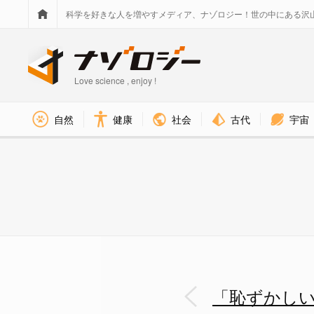
科学を好きな人を増やすメディア、ナゾロジー！世の中にある沢
Love science , enjoy !
社会
古代
宇宙
自然
健康
女性たちにカラオケで難しい曲
「恥ずかし