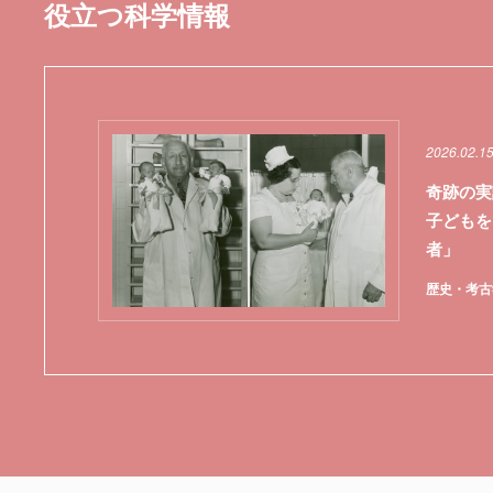
役立つ科学情報
2026.02.1
奇跡の実
子どもを
者」
歴史・考古