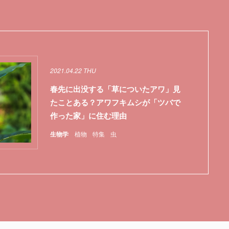
2021.04.22 THU
春先に出没する「草についたアワ」見
たことある？アワフキムシが「ツバで
作った家」に住む理由
生物学
植物
特集
虫