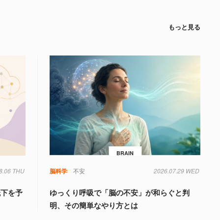
もっと見る
BRAIN
8.06 THU
脳科学
不安
2026.07.29 WED
低下を予
ゆっくり呼吸で「脳の不安」が和らぐと判
明、その簡単なやり方とは