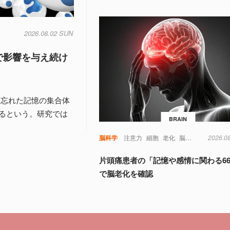
2026.08.02 SUN
で影響を与え続け
、忘れた記憶の集合体
るという。研究では
BRAIN
脳科学
注意力
細胞
老化
脳
視覚
記憶
2026.0
認
片頭痛患者の「記憶や感情に関わる6
で脳老化を確認