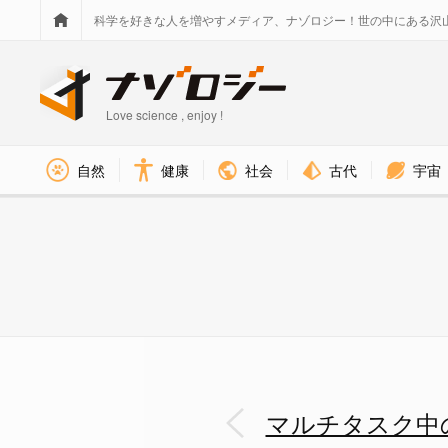
科学を好きな人を増やすメディア、ナゾロジー！世の中にある沢
Love science , enjoy !
社会
古代
宇宙
自然
健康
実験の様子（左）とタスクのイ
マルチタスク中