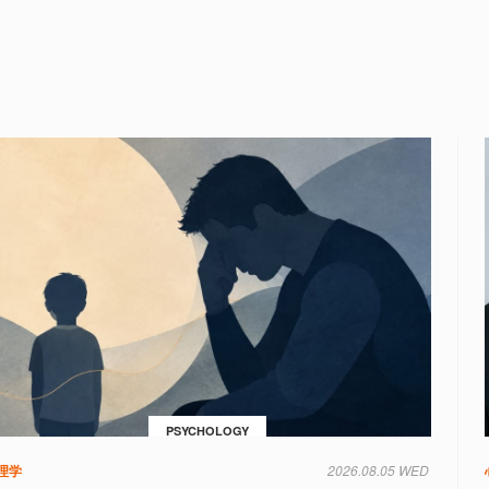
PSYCHOLOGY
理学
2026.08.05 WED