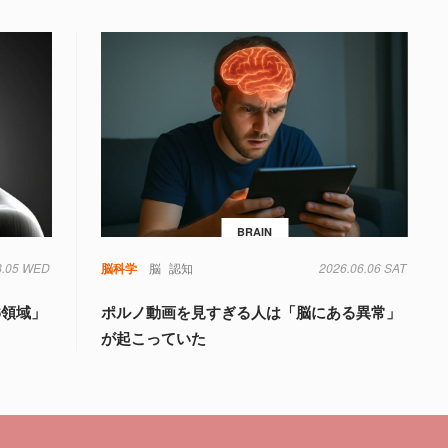
BRAIN
8.05 WED
知
脳科学
脳
認知
2026.06.06 SAT
6領域」
ポルノ動画を見すぎる人は「脳にある異常」
が起こっていた