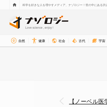
科学を好きな人を増やすメディア、ナゾロジー！世の中にある沢
Love science , enjoy !
社会
古代
宇宙
自然
健康
【ノーベル医学賞2024】マイク
【ノーベル医学