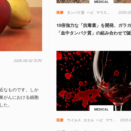
MEDICAL
医療
タンパク質
ヘビ
マウス
動物
2026.0
実験
10倍強力な「抗毒素」を開発、ガラ
「血中タンパク質」の組み合わせで
2026.08.02 SUN
近なものです。しか
巣がんにおける細胞
した。
MEDICAL
医療
ウイルス
カエル
ヘビ
マウス
免疫
2025.