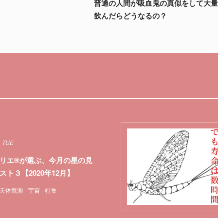
普通の人間が吸血鬼の真似をして大
飲んだらどうなるの？
1 TUE
リエ®が選ぶ、今月の星の見
スト３【2020年12月】
天体観測
宇宙
特集