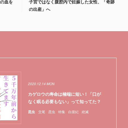
量の血を
子宮ではなく腹腔内で妊娠した女性、「奇跡
の出産」へ
2020.12.14 MON
カゲロウの寿命は極端に短い！「口が
なく眠る必要もない」って知ってた？
昆虫
交尾
昆虫
特集
白亜紀
絶滅