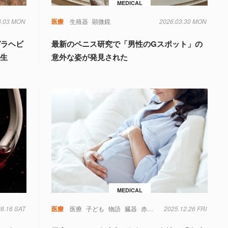
MEDICAL
8.03 MON
毒
遺伝子
医療
生殖器
顕微鏡
2026.03.30 MON
ガラヘビ
最新のペニス研究で「男性のGスポット」の
誕生
意外な姿が発見された
MEDICAL
08.16 SAT
毒
糖尿病
菌
遺伝子
医療
医療
子ども
物語
臓器
赤ちゃん
2025.12.26 FRI