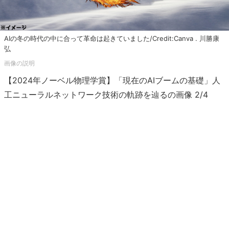
AIの冬の時代の中に合って革命は起きていました/Credit:Canva . 川勝康
弘
【2024年ノーベル物理学賞】「現在のAIブームの基礎」人
工ニューラルネットワーク技術の軌跡を辿るの画像 2/4