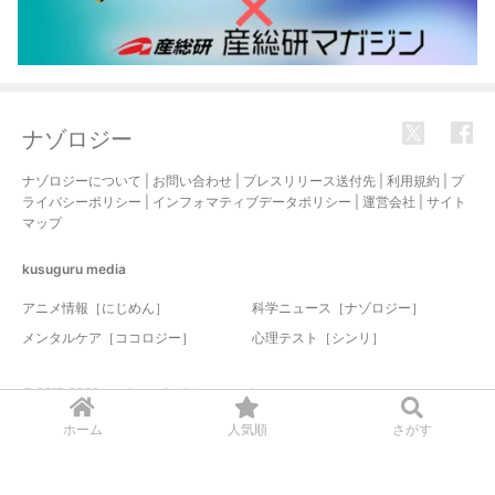
ナゾロジー
ナゾロジーについて
|
お問い合わせ
|
プレスリリース送付先
|
利用規約
|
プ
ライバシーポリシー
|
インフォマティブデータポリシー
|
運営会社
|
サイト
マップ
kusuguru
media
アニメ情報［にじめん］
科学ニュース［ナゾロジー］
メンタルケア［ココロジー］
心理テスト［シンリ］
© 2017-2026 nazology. all rights reserved.
ホーム
人気順
さがす