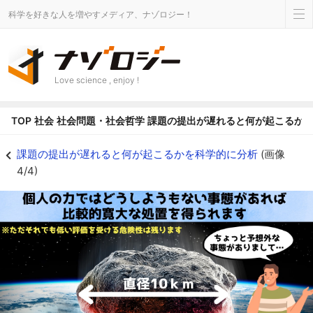
科学を好きな人を増やすメディア、ナゾロジー！
Love science , enjoy !
TOP
社会
社会問題・社会哲学
課題の提出が遅れると何が起こるか
それはしょうがないと相手が認めてくれればダメージは最小限になるでしょう 
課題の提出が遅れると何が起こるかを科学的に分析
(画像
4/4)