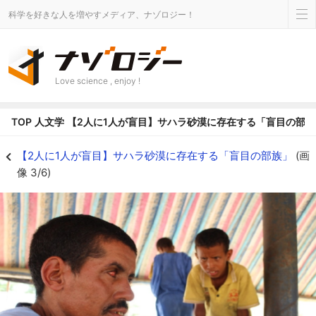
科学を好きな人を増やすメディア、ナゾロジー！
Love science , enjoy !
TOP
人文学
【2人に1人が盲目】サハラ砂漠に存在する「盲目の部族
【2人に1人が盲目】サハラ砂漠に存在する「盲目の部族」の画像 3/6 - ナゾ
【2人に1人が盲目】サハラ砂漠に存在する「盲目の部族」
(画
像 3/6)