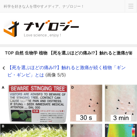
科学を好きな人を増やすメディア、ナゾロジー！
Love science , enjoy !
TOP
自然
生物学
植物
【死を選ぶほどの痛み!?】触れると激痛が続
【死を選ぶほどの痛み!?】触れると激痛が続く植物「ギンピ・ギンピ」とはの画像
【死を選ぶほどの痛み!?】触れると激痛が続く植物「ギン
ピ・ギンピ」とは
(画像 5/5)