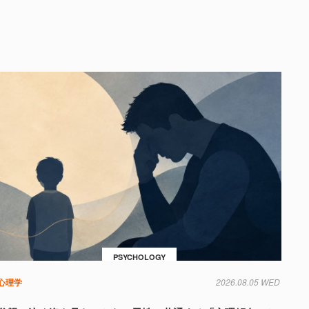
PSYCHOLOGY
心理学
2026.08.05 WED