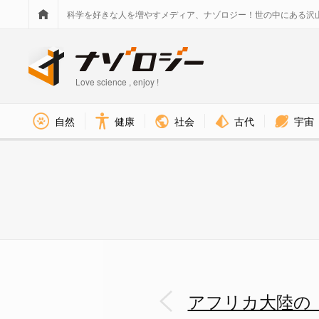
科学を好きな人を増やすメディア、ナゾロジー！世の中にある沢
Love science , enjoy !
社会
古代
宇宙
自然
健康
アフリカ大陸の「分裂」が急速に
アフリカ大陸の