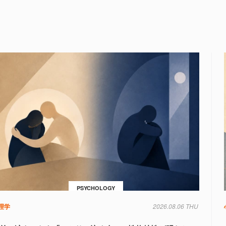
PSYCHOLOGY
理学
2026.08.06 THU