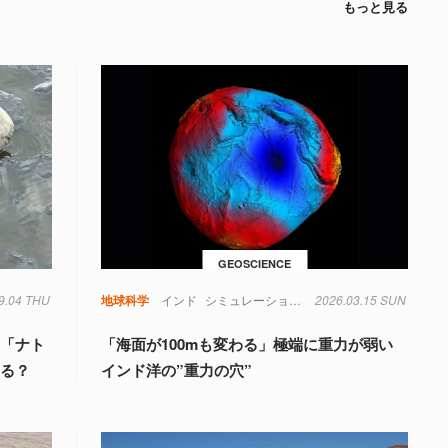
もっと見る
GEOSCIENCE
9.04 THU
類
地球科学
インド
シミュレーション
地球
2026.03.15 SUN
物理学
重力
湖「ナト
「海面が100mも変わる」極端に重力が弱い
なる？
インド洋の”重力の穴”