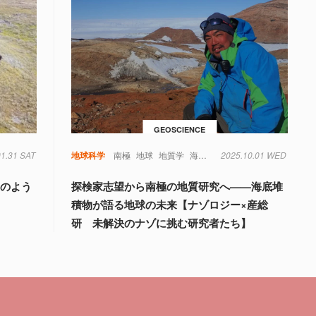
GEOSCIENCE
01.31 SAT
地球科学
南極
地球
地質学
海底堆積物
2025.10.01 WED
温暖化
環境問題
淵のよう
探検家志望から南極の地質研究へ——海底堆
積物が語る地球の未来【ナゾロジー×産総
研 未解決のナゾに挑む研究者たち】