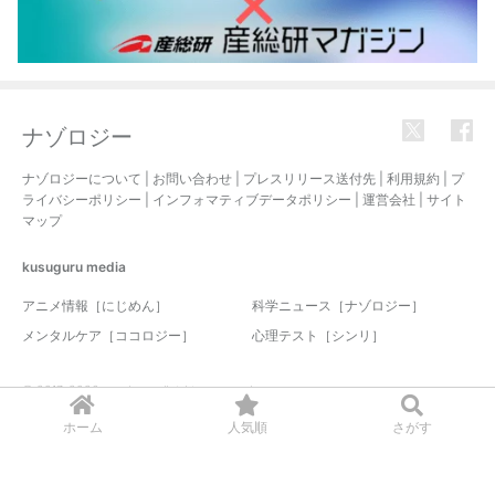
ナゾロジー
ナゾロジーについて
|
お問い合わせ
|
プレスリリース送付先
|
利用規約
|
プ
ライバシーポリシー
|
インフォマティブデータポリシー
|
運営会社
|
サイト
マップ
kusuguru
media
アニメ情報［にじめん］
科学ニュース［ナゾロジー］
メンタルケア［ココロジー］
心理テスト［シンリ］
© 2017-2026 nazology. all rights reserved.
ホーム
人気順
さがす