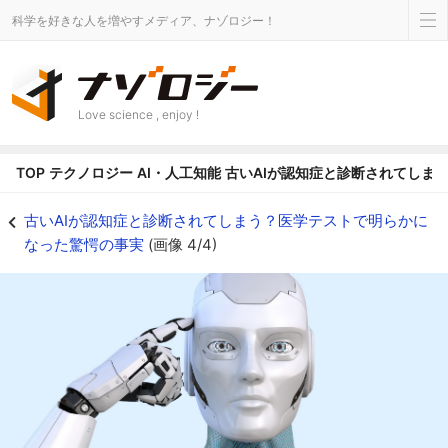
科学を好きな人を増やすメディア、ナゾロジー！
Love science , enjoy !
TOP
テクノロジー
AI・人工知能
古いAIが認知症と診断されてしま
古いAIが認知症と診断されてしまう？医学テストで明らかになった驚愕の事実の画
古いAIが認知症と診断されてしまう？医学テストで明らかに
なった驚愕の事実
(画像 4/4)