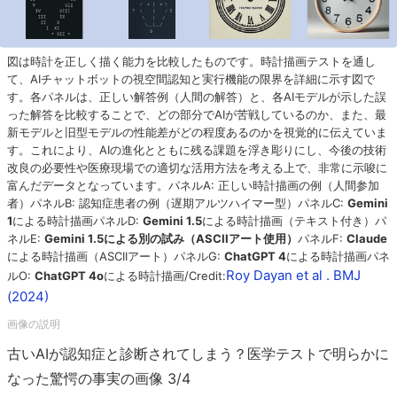
図は時計を正しく描く能力を比較したものです。時計描画テストを通し
て、AIチャットボットの視空間認知と実行機能の限界を詳細に示す図で
す。各パネルは、正しい解答例（人間の解答）と、各AIモデルが示した誤
った解答を比較することで、どの部分でAIが苦戦しているのか、また、最
新モデルと旧型モデルの性能差がどの程度あるのかを視覚的に伝えていま
す。これにより、AIの進化とともに残る課題を浮き彫りにし、今後の技術
改良の必要性や医療現場での適切な活用方法を考える上で、非常に示唆に
富んだデータとなっています。パネルA: 正しい時計描画の例（人間参加
者）パネルB: 認知症患者の例（遅期アルツハイマー型）パネルC:
Gemini
1
による時計描画パネルD:
Gemini 1.5
による時計描画（テキスト付き）パ
ネルE:
Gemini 1.5による別の試み（ASCIIアート使用）
パネルF:
Claude
による時計描画（ASCIIアート）パネルG:
ChatGPT 4
による時計描画パネ
Roy Dayan et al . BMJ
ルO:
ChatGPT 4o
による時計描画/Credit:
(2024)
古いAIが認知症と診断されてしまう？医学テストで明らかに
なった驚愕の事実の画像 3/4