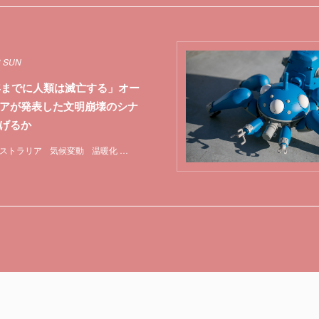
8 SUN
0年までに人類は滅亡する」オー
アが発表した文明崩壊のシナ
げるか
ストラリア
気候変動
温暖化
特集