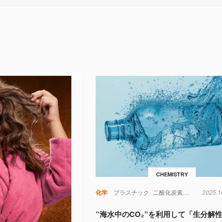
CHEMISTRY
化学
プラスチック
二酸化炭素
化学
2025.1
地球
”海水中のCO₂”を利用して「生分解