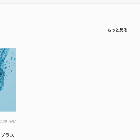
もっと見る
0.09 THU
微生物
気象
水
生態系
菌
性プラス