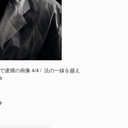
逮捕の画像 4/4
法の一線を越え
a