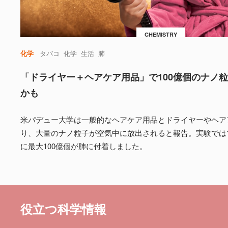
CHEMISTRY
化学
タバコ
化学
生活
肺
「ドライヤー＋ヘアケア用品」で100億個のナノ
かも
米パデュー大学は一般的なヘアケア用品とドライヤーやヘア
り、大量のナノ粒子が空気中に放出されると報告。実験では
に最大100億個が肺に付着しました。
役立つ科学情報