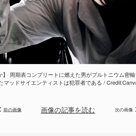
】 周期表コンプリートに燃えた男がプルトニウム密輸で
たマッドサイエンティストは犯罪者である / Credit:
Canv
画像の記事を読む
前の画像
次の画像