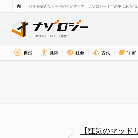
科学を好きな人を増やすメディア、ナゾロジー！世の中にある沢
Love science , enjoy !
社会
古代
宇宙
自然
健康
【狂気のマッドサイエンティスト
【狂気のマッド