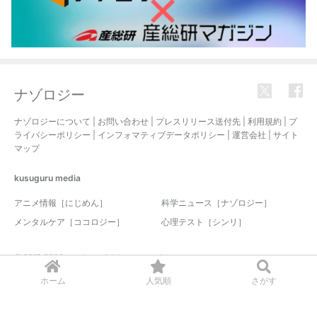
ナゾロジー
ナゾロジーについて
|
お問い合わせ
|
プレスリリース送付先
|
利用規約
|
プ
ライバシーポリシー
|
インフォマティブデータポリシー
|
運営会社
|
サイト
マップ
kusuguru
media
アニメ情報［にじめん］
科学ニュース［ナゾロジー］
メンタルケア［ココロジー］
心理テスト［シンリ］
© 2017-2026 nazology. all rights reserved.
ホーム
人気順
さがす