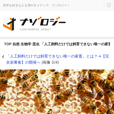
科学を好きな人を増やすメディア、ナゾロジー！
Love science , enjoy !
TOP
自然
生物学
昆虫
「人工飼料だけでは飼育できない唯一の家畜
「人工飼料だけでは飼育できない唯一の家畜」とは？→【完全栄養食】の開発への
「人工飼料だけでは飼育できない唯一の家畜」とは？→【完
全栄養食】の開発へ
(画像 3/4)