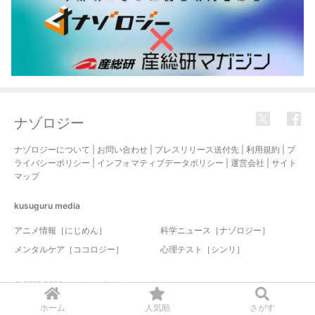
ナゾロジー
ナゾロジーについて
|
お問い合わせ
|
プレスリリース送付先
|
利用規約
|
プ
ライバシーポリシー
|
インフォマティブデータポリシー
|
運営会社
|
サイト
マップ
kusuguru
media
アニメ情報［にじめん］
科学ニュース［ナゾロジー］
メンタルケア［ココロジー］
心理テスト［シンリ］
© 2017-2026 nazology. all rights reserved.
ホーム
人気順
さがす