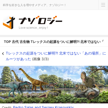
科学を好きな人を増やすメディア、ナゾロジー！
Love science , enjoy !
TOP
古代
古生物
Tレックスの起源をついに解明⁈ 北米ではない「
Tレックスの起源をついに解明⁈ 北米ではない「あの場所」にルーツがあったの画
Tレックスの起源をついに解明⁈ 北米ではない「あの場所」に
ルーツがあった
(画像 3/3)
Pedro Salas and Sergey Krasovskiy
Credit: