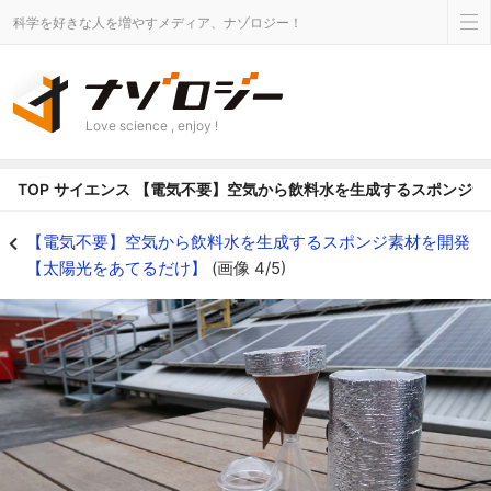
科学を好きな人を増やすメディア、ナゾロジー！
Love science , enjoy !
TOP
サイエンス
【電気不要】空気から飲料水を生成するスポンジ素
【電気不要】空気から飲料水を生成するスポンジ素材を開発【太陽光をあてるだけ
【電気不要】空気から飲料水を生成するスポンジ素材を開発
【太陽光をあてるだけ】
(画像 4/5)