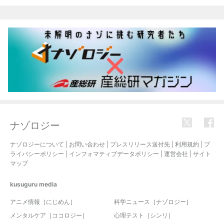
関連記事
ナゾロジー
ナゾロジーについて
|
お問い合わせ
|
プレスリリース送付先
|
利用規約
|
プ
ライバシーポリシー
|
インフォマティブデータポリシー
|
運営会社
|
サイト
マップ
kusuguru
media
アニメ情報［にじめん］
科学ニュース［ナゾロジー］
メンタルケア［ココロジー］
心理テスト［シンリ］