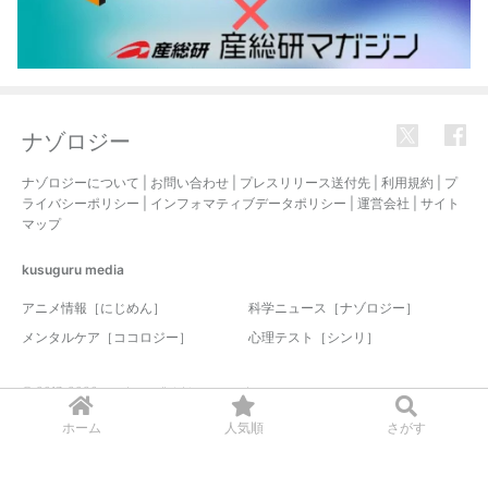
ナゾロジー
ナゾロジーについて
|
お問い合わせ
|
プレスリリース送付先
|
利用規約
|
プ
ライバシーポリシー
|
インフォマティブデータポリシー
|
運営会社
|
サイト
マップ
kusuguru
media
アニメ情報［にじめん］
科学ニュース［ナゾロジー］
メンタルケア［ココロジー］
心理テスト［シンリ］
© 2017-2026 nazology. all rights reserved.
ホーム
人気順
さがす