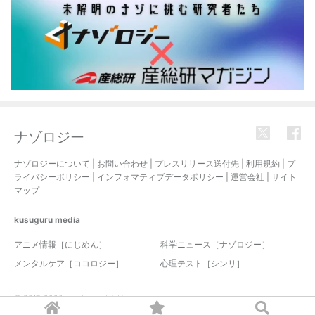
ナゾロジー
ナゾロジーについて
|
お問い合わせ
|
プレスリリース送付先
|
利用規約
|
プ
ライバシーポリシー
|
インフォマティブデータポリシー
|
運営会社
|
サイト
マップ
kusuguru
media
アニメ情報［にじめん］
科学ニュース［ナゾロジー］
メンタルケア［ココロジー］
心理テスト［シンリ］
© 2017-2026 nazology. all rights reserved.