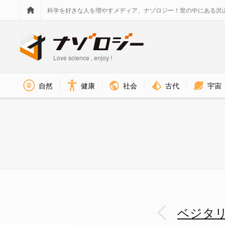
科学を好きな人を増やすメディア、ナゾロジー！世の中にある沢
Love science , enjoy !
社会
古代
宇宙
自然
健康
ベジタリアンほど「反抗心が強く
ベジタ