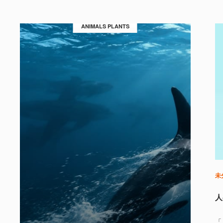
ANIMALS PLANTS
未
人
「