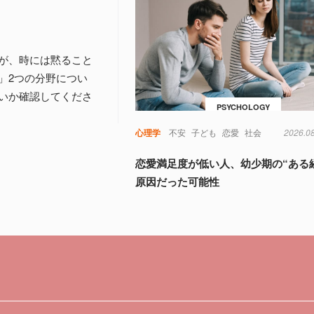
が、時には黙ること
」2つの分野につい
いか確認してくださ
PSYCHOLOGY
心理学
不安
子ども
恋愛
社会
2026.0
恋愛満足度が低い人、幼少期の“ある
原因だった可能性