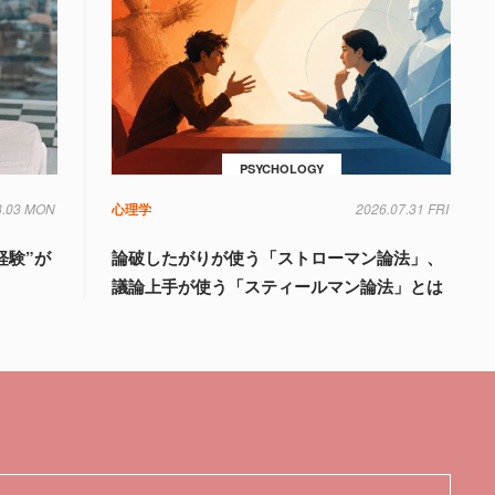
PSYCHOLOGY
8.03 MON
心理学
2026.07.31 FRI
経験”が
論破したがりが使う「ストローマン論法」、
議論上手が使う「スティールマン論法」とは