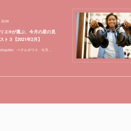
1 SUN
リエ®が選ぶ、今月の星の見
スト３【2021年2月】
ofugutan
ベテルギウス
今月の星の見どころ
天体観測
特集