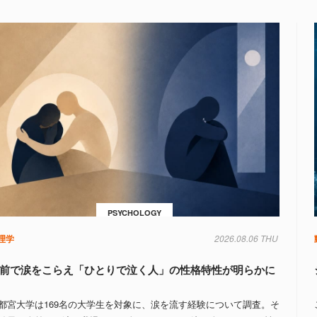
PSYCHOLOGY
理学
2026.08.06 THU
前で涙をこらえ「ひとりで泣く人」の性格特性が明らかに
都宮大学は169名の大学生を対象に、涙を流す経験について調査。そ