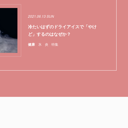
2021.06.13 SUN
冷たいはずのドライアイスで「やけ
ど」するのはなぜか？
健康
氷
炎
特集