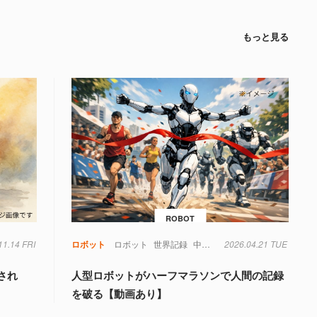
もっと見る
ROBOT
11.14 FRI
ロボット
地球
ロボット
宇宙
実験
ロボット
映画
深層強化学習
世界記録
中国
衛星
2026.04.21 TUE
され
人型ロボットがハーフマラソンで人間の記録
を破る【動画あり】