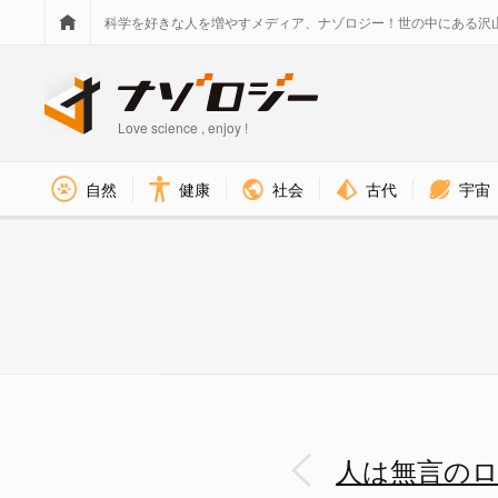
科学を好きな人を増やすメディア、ナゾロジー！世の中にある沢
Love science , enjoy !
社会
古代
宇宙
自然
健康
人は無言のロボットより「口汚い
人は無言の