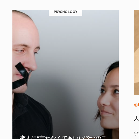
PSYCHOLOGY
心
人
宇
恋人に“言わなくてもいい”2つのこ