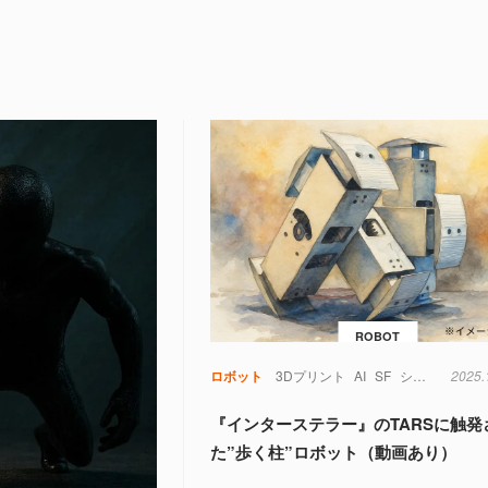
ROBOT
ロボット
3Dプリント
AI
SF
シミュレーション
2025.
『インターステラー』のTARSに触発
た”歩く柱”ロボット（動画あり）