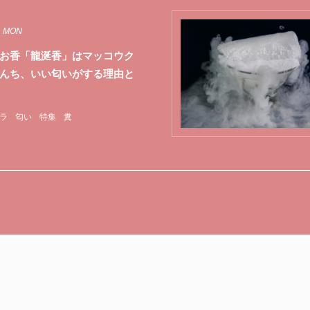
1 MON
お香「龍涎香」はマッコウク
んち、いい匂いがする理由と
ラ
匂い
特集
糞