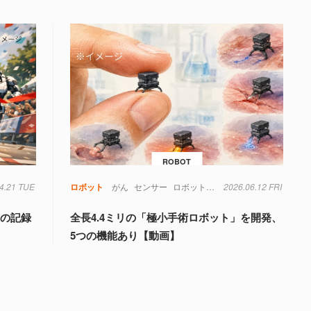
ROBOT
4.21 TUE
ロボット
がん
センサー
ロボット
医療
2026.06.12 FRI
実験
材料
磁場
細
間の記録
全長4.4ミリの「極小手術ロボット」を開発、
5つの機能あり【動画】