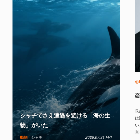
心
恋
良
シャチでさえ遭遇を避ける「海の生
は
物」がいた
い
言
動物
シャチ
2026.07.31 FRI