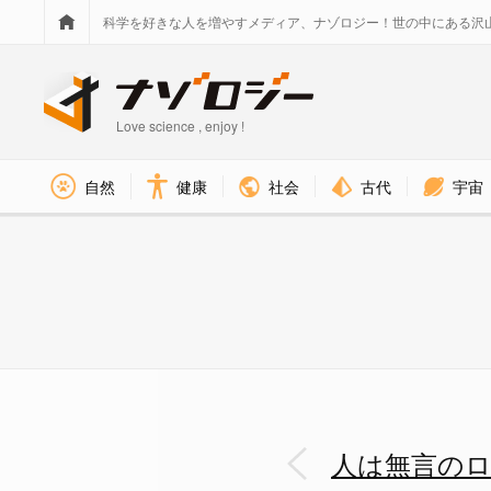
科学を好きな人を増やすメディア、ナゾロジー！世の中にある沢
Love science , enjoy !
社会
古代
宇宙
自然
健康
人は無言のロボットより「口汚い
人は無言の