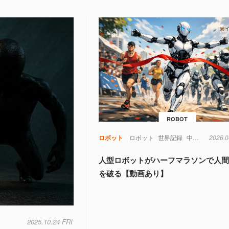
ROBOT
ロボット
ロボット
世界記録
中国
衛星
2026.0
人型ロボットがハーフマラソンで人
を破る【動画あり】
2025.10.24 FRI