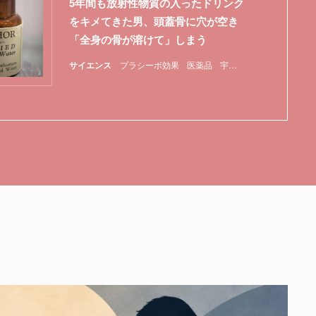
5年間も放射性物質の入ったドリンク
をキメてきた男、頭蓋骨に穴が空き
「全身の骨が溶けて」しまう
サイエンス
プラシーボ効果
医薬品
宇宙放射線
毒
特集