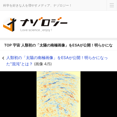
科学を好きな人を増やすメディア、ナゾロジー！
Love science , enjoy !
TOP
宇宙
人類初の「太陽の南極画像」をESAが公開！明らかになっ
人類初の「太陽の南極画像」をESAが公開！明らかになった”混沌”とは？の画像 
人類初の「太陽の南極画像」をESAが公開！明らかになっ
た”混沌”とは？
(画像 4/5)