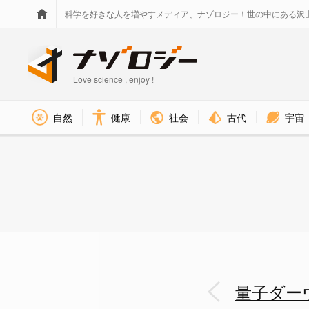
科学を好きな人を増やすメディア、ナゾロジー！世の中にある沢
Love science , enjoy !
社会
古代
宇宙
自然
健康
量子ダーウィニズムによれば現
量子ダー