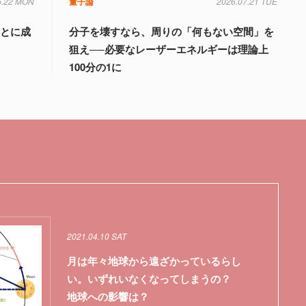
6.22 MON
量子論
2026.07.21 TUE
ことに成
分子を壊すなら、周りの「何もない空間」を
狙え──必要なレーザーエネルギーは理論上
100分の1に
2021.04.10 SAT
月は年々地球から遠ざかっているらし
い。いずれいなくなってしまうの？
地球への影響は？