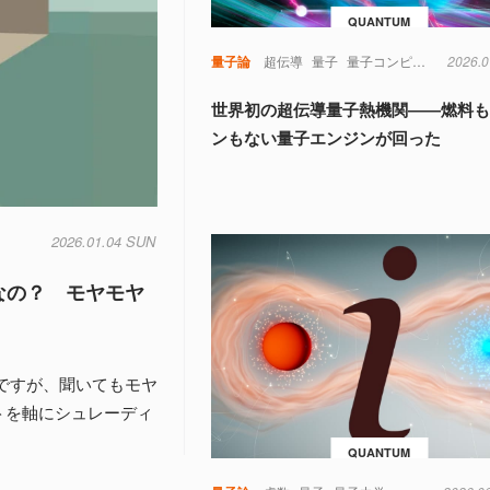
QUANTUM
量子論
超伝導
量子
量子コンピュータ
2026.0
世界初の超伝導量子熱機関――燃料
ンもない量子エンジンが回った
2026.01.04 SUN
なの？ モヤモヤ
ですが、聞いてもモヤ
トを軸にシュレーディ
QUANTUM