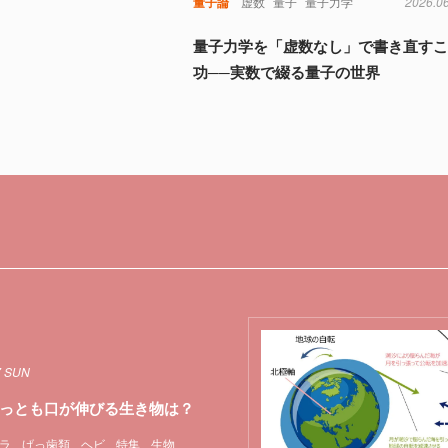
量子論
虚数
量子
量子力学
2026.0
量子力学を「虚数なし」で書き直す
功──実数で綴る量子の世界
7 SUN
っとも口が伸びる生き物は？
ラ
げっ歯類
ヘビ
特集
生物